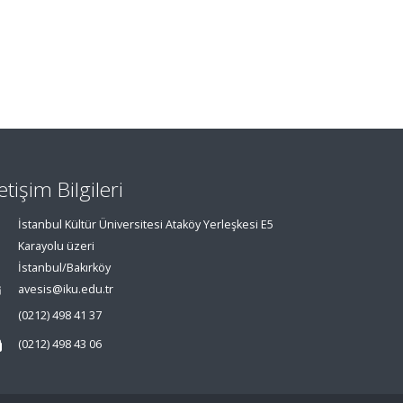
letişim Bilgileri
İstanbul Kültür Üniversitesi Ataköy Yerleşkesi E5
Karayolu üzeri
İstanbul/Bakırköy
avesis@iku.edu.tr
(0212) 498 41 37
(0212) 498 43 06