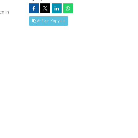
en in
Atıf İçin Kopyala