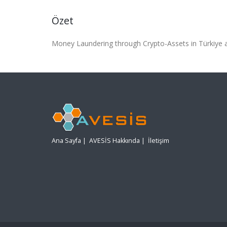
Özet
Money Laundering through Crypto-Assets in Türkiye 
Ana Sayfa
|
AVESİS Hakkında
|
İletişim