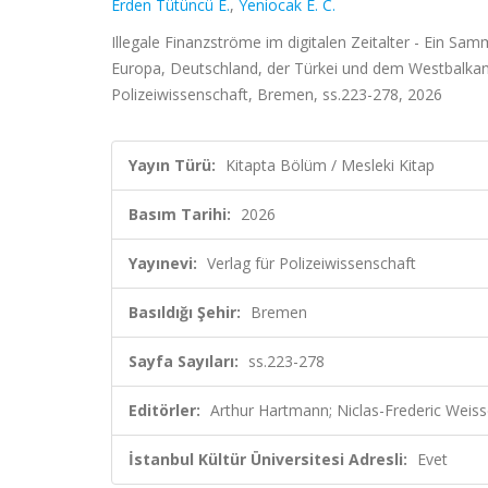
Erden Tütüncü E.
,
Yeniocak E. C.
Illegale Finanzströme im digitalen Zeitalter - Ein S
Europa, Deutschland, der Türkei und dem Westbalkan, 
Polizeiwissenschaft, Bremen, ss.223-278, 2026
Yayın Türü:
Kitapta Bölüm / Mesleki Kitap
Basım Tarihi:
2026
Yayınevi:
Verlag für Polizeiwissenschaft
Basıldığı Şehir:
Bremen
Sayfa Sayıları:
ss.223-278
Editörler:
Arthur Hartmann; Niclas-Frederic Weisse
İstanbul Kültür Üniversitesi Adresli:
Evet