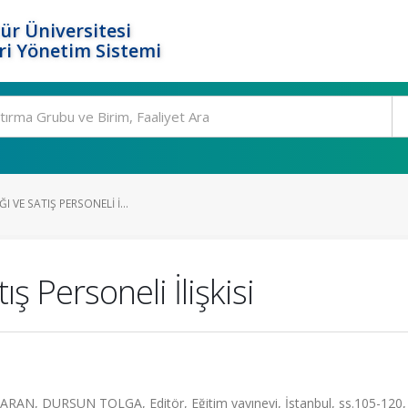
ür Üniversitesi
i Yönetim Sistemi
I VE SATIŞ PERSONELI İ...
ış Personeli İlişkisi
AN, DURSUN TOLGA, Editör, Eğitim yayınevi, İstanbul, ss.105-120,