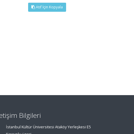
Atıf İçin Kopyala
letişim Bilgileri
İstanbul Kültür Üniversitesi Ataköy Yerleşkesi E5