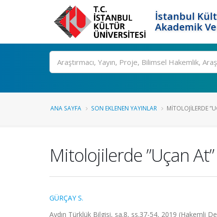
İstanbul Kült
Akademik Ver
Ara
ANA SAYFA
SON EKLENEN YAYINLAR
MITOLOJILERDE ”UÇ
Mitolojilerde ”Uçan At”
GÜRÇAY S.
Aydın Türklük Bilgisi, sa.8, ss.37-54, 2019 (Hakemli De