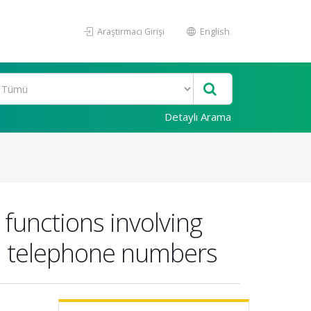
Araştırmacı Girişi
English
Detaylı Arama
 functions involving
th telephone numbers