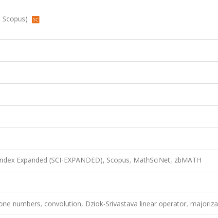
d, Scopus)
n Index Expanded (SCI-EXPANDED), Scopus, MathSciNet, zbMATH
hone numbers, convolution, Dziok-Srivastava linear operator, majoriza