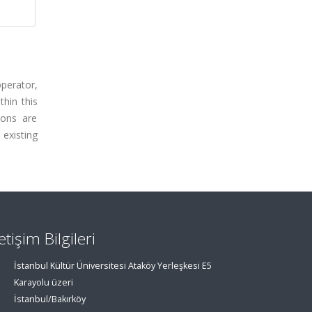
operator,
hin this
ions are
 existing
letişim Bilgileri
İstanbul Kültür Üniversitesi Ataköy Yerleşkesi E5
Karayolu üzeri
İstanbul/Bakırköy