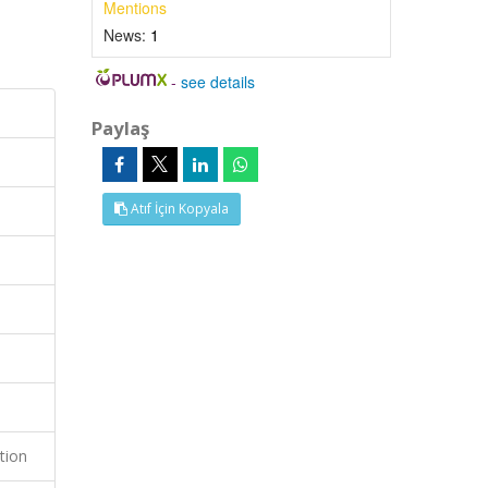
Mentions
News:
1
-
see details
Paylaş
Atıf İçin Kopyala
tion