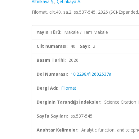
Altınkaya Ş.
,
Çetinkaya A.
Filomat, cilt.40, sa.2, ss.537-545, 2026 (SCI-Expande
Yayın Türü:
Makale / Tam Makale
Cilt numarası:
40
Sayı:
2
Basım Tarihi:
2026
Doi Numarası:
10.2298/fil2602537a
Dergi Adı:
Filomat
Derginin Tarandığı İndeksler:
Science Citatio
Sayfa Sayıları:
ss.537-545
Anahtar Kelimeler:
Analytic function, and telep