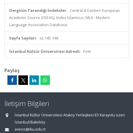
Derginin Tarandığı İndeksler:
Central & Eastern European
Academic Source (CEEAS), Index Islamicus, MLA - Modern
Language Association Database
Sayfa Sayıları:
ss.145-148
İstanbul Kültür Üniversitesi Adresli:
Evet
Paylaş
İletişim Bilgileri
İstanbul Kültür Üniversitesi Ataköy Yerleşkesi E5 Karayolu üzeri
İstanbul/Bakırköy
avesis@iku.edu.tr