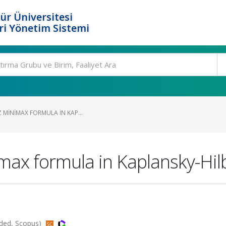
ür Üniversitesi
i Yönetim Sistemi
Z MINIMAX FORMULA IN KAP...
imax formula in Kaplansky-Hi
anded, Scopus)