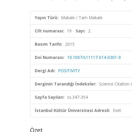
Yayın Türü:
Makale / Tam Makale
Cilt numarası:
19
Sayı:
2
Basım Tarihi:
2015
Doi Numarası:
10.1007/s11117-014-0301-9
Dergi Adı:
POSITIVITY
Derginin Tarandığı İndeksler:
Science Citation
Sayfa Sayıları:
ss.347-354
İstanbul Kültür Üniversitesi Adresli:
Evet
Özet