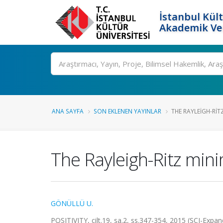
İstanbul Kült
Akademik Ver
Ara
ANA SAYFA
SON EKLENEN YAYINLAR
THE RAYLEIGH-RIT
The Rayleigh-Ritz min
GÖNÜLLÜ U.
POSITIVITY, cilt.19, sa.2, ss.347-354, 2015 (SCI-Exp