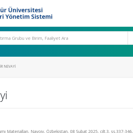
ür Üniversitesi
i Yönetim Sistemi
IR NEVAYI
yi
mı Materialları, Navoiy, Özbekistan, 08 Şubat 2025, cilt.3, ss.337-346