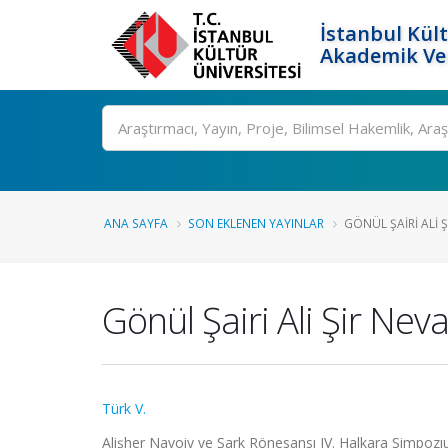
İstanbul Kült
Akademik Ver
Ara
ANA SAYFA
SON EKLENEN YAYINLAR
GÖNÜL ŞAIRI ALI Ş
Gönül Şairi Ali Şir Neva
Türk V.
Alişher Navoiy ve Şark Rönesansı IV. Halkara Simpozıu