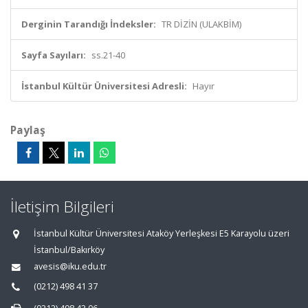
Derginin Tarandığı İndeksler:
TR DİZİN (ULAKBİM)
Sayfa Sayıları:
ss.21-40
İstanbul Kültür Üniversitesi Adresli:
Hayır
Paylaş
İletişim Bilgileri
İstanbul Kültür Üniversitesi Ataköy Yerleşkesi E5 Karayolu üzeri
İstanbul/Bakırköy
avesis@iku.edu.tr
(0212) 498 41 37