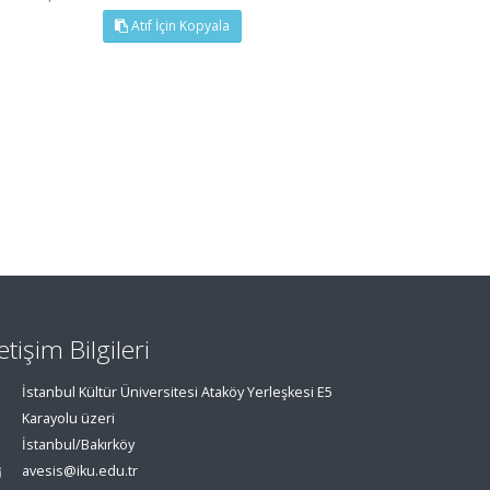
Atıf İçin Kopyala
letişim Bilgileri
İstanbul Kültür Üniversitesi Ataköy Yerleşkesi E5
Karayolu üzeri
İstanbul/Bakırköy
avesis@iku.edu.tr