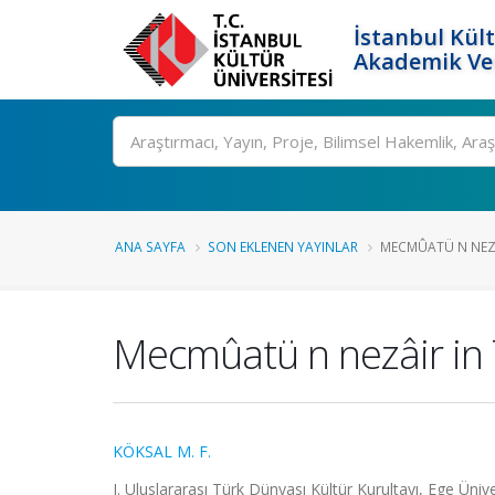
İstanbul Kült
Akademik Ver
Ara
ANA SAYFA
SON EKLENEN YAYINLAR
MECMÛATÜ N NEZÂ
Mecmûatü n nezâir in
KÖKSAL M. F.
I. Uluslararası Türk Dünyası Kültür Kurultayı, Ege Üni