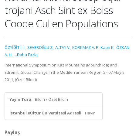
trojani Asch Sint ex Boiss
Coode Cullen Populations
ÖZYİĞİT İ. İ.
,
SEVEROĞLU Z.
,
ALTAY V.
,
KORKMAZ A. F.
,
Kaan K.
,
ÖZKAN
A. H.
,
...Daha Fazla
International Symposium on Kaz Mountains (Mounth Ida) and
Edremit, Global Change in the Mediterranean Region, 5 - 07 Mayıs
2011, (Özet Bildiri)
Yayın Türü:
Bildiri / Özet Bildiri
İstanbul Kültür Üniversitesi Adresli:
Hayır
Paylaş