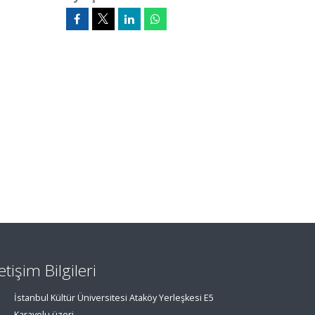
letişim Bilgileri
İstanbul Kültür Üniversitesi Ataköy Yerleşkesi E5
Karayolu üzeri