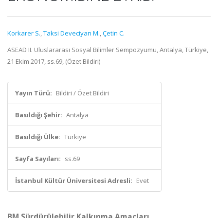
Korkarer S.
,
Taksi Deveciyan M.
,
Çetin C.
ASEAD II. Uluslararası Sosyal Bilimler Sempozyumu, Antalya, Türkiye,
21 Ekim 2017, ss.69, (Özet Bildiri)
Yayın Türü:
Bildiri / Özet Bildiri
Basıldığı Şehir:
Antalya
Basıldığı Ülke:
Türkiye
Sayfa Sayıları:
ss.69
İstanbul Kültür Üniversitesi Adresli:
Evet
BM Sürdürülebilir Kalkınma Amaçları