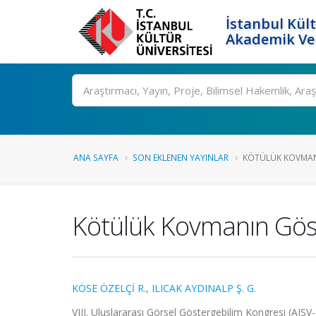
İstanbul Kült
Akademik Ver
Ara
ANA SAYFA
SON EKLENEN YAYINLAR
KÖTÜLÜK KOVMANI
Kötülük Kovmanın Gös
KÖSE ÖZELÇİ R.
,
ILICAK AYDINALP Ş. G.
VIII. Uluslararası Görsel Göstergebilim Kongresi (AISV-