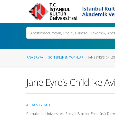
İstanbul Kült
Akademik Ver
Ara
ANA SAYFA
SON EKLENEN YAYINLAR
JANE EYRE’S CHILDL
Jane Eyre’s Childlike A
ALBAN G. M. E.
Pamukkale Üniversitesi Sosyal Bilimler Enstitüsü Dergis