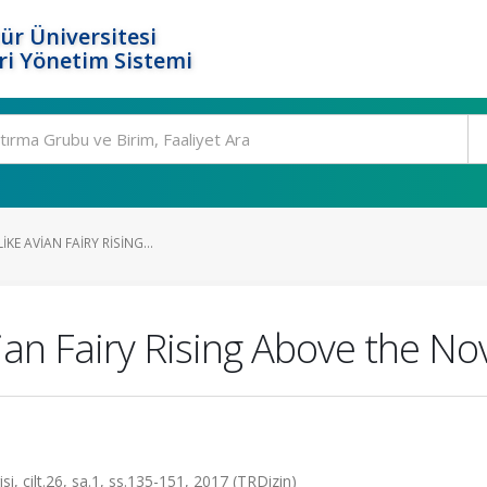
ür Üniversitesi
i Yönetim Sistemi
IKE AVIAN FAIRY RISING...
vian Fairy Rising Above the Nov
i, cilt.26, sa.1, ss.135-151, 2017 (TRDizin)