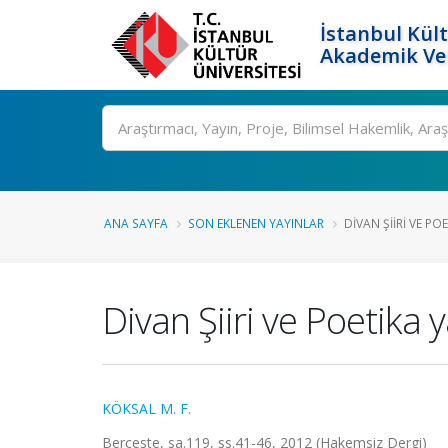
İstanbul Kült
Akademik Ver
Ara
ANA SAYFA
SON EKLENEN YAYINLAR
DIVAN ŞIIRI VE PO
Divan Şiiri ve Poetika 
KÖKSAL M. F.
Berceste, sa.119, ss.41-46, 2012 (Hakemsiz Dergi)