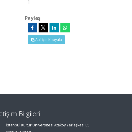
1
Paylaş
Atıf İçin Kopyala
letişim Bilgileri
İstanbul Kültür Üniversitesi Ataköy Yerleşkesi E5