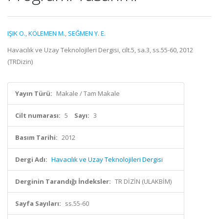
IŞIK O.
,
KÖLEMEN M.
,
SEĞMEN Y. E.
Havacılık ve Uzay Teknolojileri Dergisi, cilt.5, sa.3, ss.55-60, 2012
(TRDizin)
Yayın Türü:
Makale / Tam Makale
Cilt numarası:
5
Sayı:
3
Basım Tarihi:
2012
Dergi Adı:
Havacılık ve Uzay Teknolojileri Dergisi
Derginin Tarandığı İndeksler:
TR DİZİN (ULAKBİM)
Sayfa Sayıları:
ss.55-60