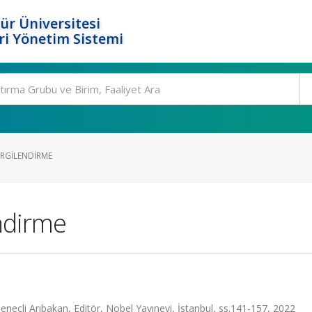
ür Üniversitesi
i Yönetim Sistemi
VERGILENDIRME
endirme
 Deneçli Arıbakan, Editör, Nobel Yayınevi, İstanbul, ss.141-157, 2022