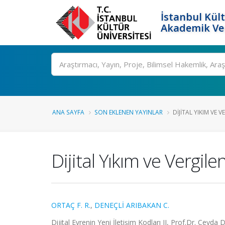
İstanbul Kült
Akademik Ver
Ara
ANA SAYFA
SON EKLENEN YAYINLAR
DIJITAL YIKIM VE 
Dijital Yıkım ve Vergil
ORTAÇ F. R.
,
DENEÇLİ ARIBAKAN C.
Dijital Evrenin Yeni İletişim Kodları II, Prof.Dr. Ceyda