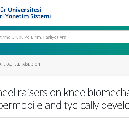
ür Üniversitesi
i Yönetim Sistemi
ATERAL HEEL RAISERS ON ...
l heel raisers on knee biomech
ypermobile and typically devel