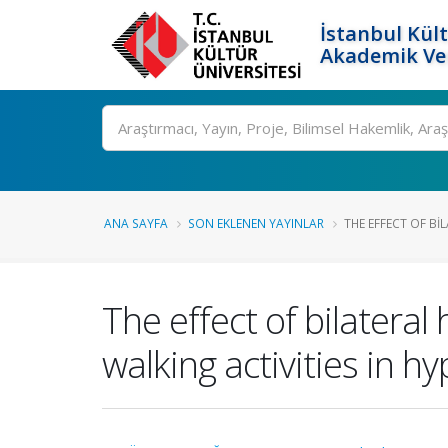
İstanbul Kült
Akademik Ver
Ara
ANA SAYFA
SON EKLENEN YAYINLAR
THE EFFECT OF BIL
The effect of bilatera
walking activities in h