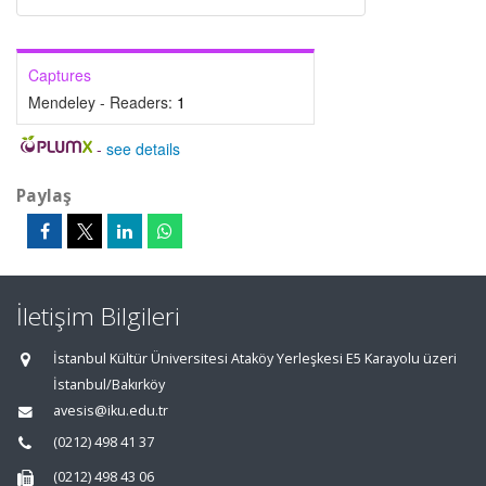
Captures
Mendeley - Readers:
1
-
see details
Paylaş
İletişim Bilgileri
İstanbul Kültür Üniversitesi Ataköy Yerleşkesi E5 Karayolu üzeri
İstanbul/Bakırköy
avesis@iku.edu.tr
(0212) 498 41 37
(0212) 498 43 06