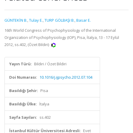
GÜNTEKİN B.
,
Tulay E.
,
TURP GÖLBAŞI B.
,
Basar E.
16th World Congress of Psychophysiology of the International
Organization of Psychophysiology (IOP), Pisa, İtalya, 13 - 17 Eylül
2012, ss.402, (Özet Bildiri)
Yayın Türü:
Bildiri / Özet Bildiri
Doi Numarası:
10.1016/j.ijpsycho.2012.07.104
Basıldığı Şehir:
Pisa
Basıldığı Ülke:
İtalya
Sayfa Sayıları:
ss.402
İstanbul Kültür Üniversitesi Adresli:
Evet