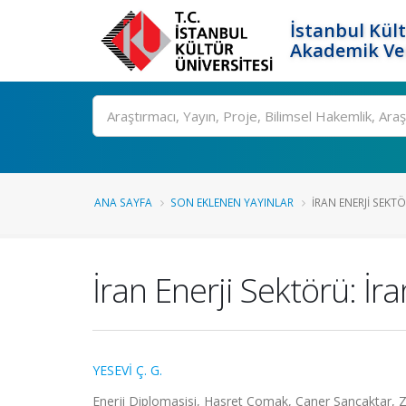
İstanbul Kült
Akademik Ver
Ara
ANA SAYFA
SON EKLENEN YAYINLAR
İRAN ENERJI SEKTÖ
İran Enerji Sektörü: İr
YESEVİ Ç. G.
Enerji Diplomasisi, Hasret Çomak, Caner Sancaktar, Zaf