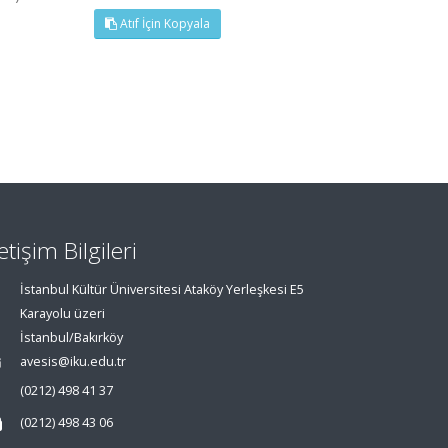
Atıf İçin Kopyala
letişim Bilgileri
İstanbul Kültür Üniversitesi Ataköy Yerleşkesi E5
Karayolu üzeri
İstanbul/Bakırköy
avesis@iku.edu.tr
(0212) 498 41 37
(0212) 498 43 06