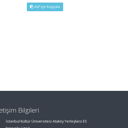
Atıf İçin Kopyala
letişim Bilgileri
İstanbul Kültür Üniversitesi Ataköy Yerleşkesi E5