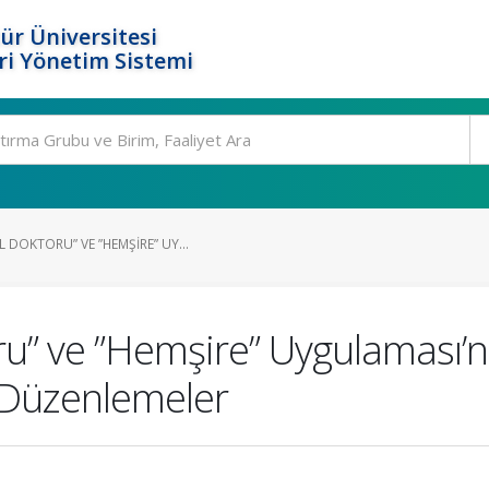
ür Üniversitesi
i Yönetim Sistemi
DOKTORU” VE ”HEMŞIRE” UY...
ru” ve ”Hemşire” Uygulaması’n
al Düzenlemeler