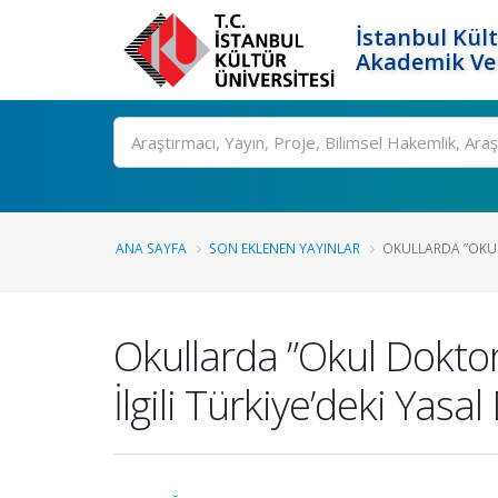
İstanbul Kült
Akademik Ver
Ara
ANA SAYFA
SON EKLENEN YAYINLAR
OKULLARDA ”OKUL 
Okullarda ”Okul Dokto
İlgili Türkiye’deki Yas