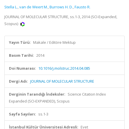
Stella L.
,
van de Weert M.
,
Burrows H. D.
,
Fausto R.
JOURNAL OF MOLECULAR STRUCTURE, ss.1-3, 2014 (SCI-Expanded,
Scopus)
Yayın Türü:
Makale / Editöre Mektup
Basım Tarihi:
2014
Doi Numarası:
10.1016/j.molstruc.2014.04.085
Dergi Adı:
JOURNAL OF MOLECULAR STRUCTURE
Derginin Tarandığı İndeksler:
Science Citation Index
Expanded (SCI-EXPANDED), Scopus
Sayfa Sayıları:
ss.1-3
İstanbul Kültür Üniversitesi Adresli:
Evet