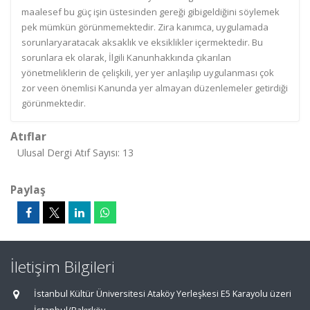
maalesef bu güç işin üstesinden gereği gibigeldiğini söylemek
pek mümkün görünmemektedir. Zira kanımca, uygulamada
sorunlaryaratacak aksaklık ve eksiklikler içermektedir. Bu
sorunlara ek olarak, İlgili Kanunhakkında çıkarılan
yönetmeliklerin de çelişkili, yer yer anlaşılıp uygulanması çok
zor veen önemlisi Kanunda yer almayan düzenlemeler getirdiği
görünmektedir.
Atıflar
Ulusal Dergi Atıf Sayısı: 13
Paylaş
İletişim Bilgileri
İstanbul Kültür Üniversitesi Ataköy Yerleşkesi E5 Karayolu üzeri