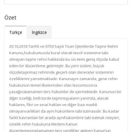
Özet
Türkçe
İngilizce
20.10.2016 Tarihli ve 6750 Sayılı Ticari İşlemlerde Taşınır Rehni
Kanunu,hukukumuzda kural olarak tescil sistemine tabi
olmayan taşınır rehni hakkında bu sis-temi geniş ölçüde kabul
eden bir düzenleme getirmiştir. Bu yeni sistem, büyük
ölçüdetaşınmaz rehninde geçerli olan dereceler sisteminin
özelliklerini yansıtmaktadır. Kanunaynı zamanda, gene rehin
hukukunun temel ilkelerinden olan lexcomissoria
yasağınatamamen ters hükümler de içermektedir. Kanunun bir
diğer özelliği, belli türde taşınıreşyaların yanında, alacak
haklarını, fikri ve sınai hakları ve diğer bazı maddi
olmayanvarlıkları da aynı hükümlere tabi tutmasıdır. Bu kadar
farklı kavramları bir arada aynıhükümlere tabi tutmak isteyen,
üstelik rehin hukukuna Medeni Kanun
düzenlemesinetamamen ters yenilikler getiren Kanun’un