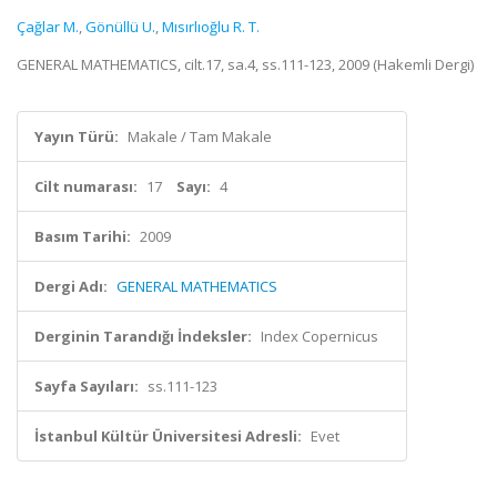
Çağlar M.
,
Gönüllü U.
,
Mısırlıoğlu R. T.
GENERAL MATHEMATICS, cilt.17, sa.4, ss.111-123, 2009 (Hakemli Dergi)
Yayın Türü:
Makale / Tam Makale
Cilt numarası:
17
Sayı:
4
Basım Tarihi:
2009
Dergi Adı:
GENERAL MATHEMATICS
Derginin Tarandığı İndeksler:
Index Copernicus
Sayfa Sayıları:
ss.111-123
İstanbul Kültür Üniversitesi Adresli:
Evet