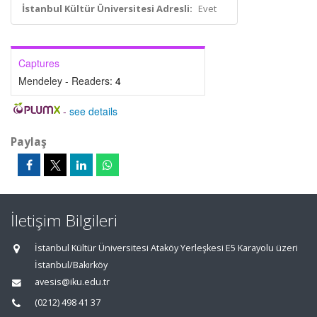
İstanbul Kültür Üniversitesi Adresli:
Evet
Captures
Mendeley - Readers:
4
-
see details
Paylaş
İletişim Bilgileri
İstanbul Kültür Üniversitesi Ataköy Yerleşkesi E5 Karayolu üzeri
İstanbul/Bakırköy
avesis@iku.edu.tr
(0212) 498 41 37