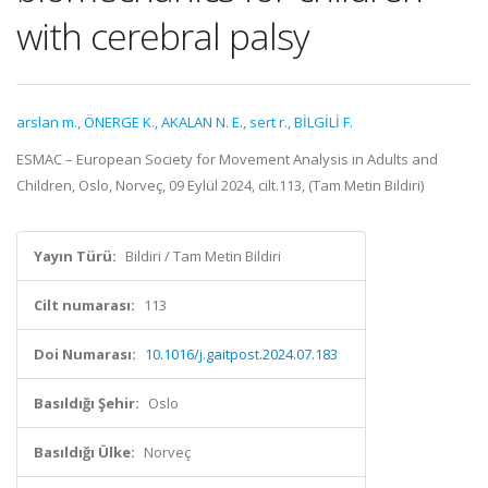
with cerebral palsy
arslan m.
,
ÖNERGE K.
,
AKALAN N. E.
,
sert r.
,
BİLGİLİ F.
ESMAC – European Society for Movement Analysis in Adults and
Children, Oslo, Norveç, 09 Eylül 2024, cilt.113, (Tam Metin Bildiri)
Yayın Türü:
Bildiri / Tam Metin Bildiri
Cilt numarası:
113
Doi Numarası:
10.1016/j.gaitpost.2024.07.183
Basıldığı Şehir:
Oslo
Basıldığı Ülke:
Norveç