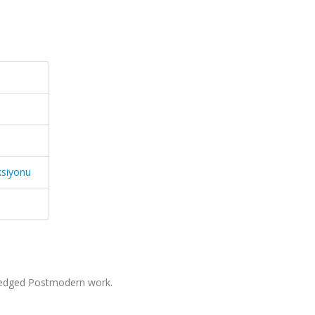
ksiyonu
fledged Postmodern work.