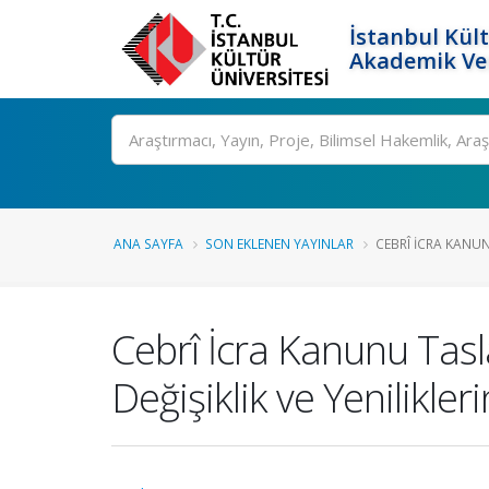
İstanbul Kült
Akademik Ver
Ara
ANA SAYFA
SON EKLENEN YAYINLAR
CEBRÎ İCRA KANU
Cebrî İcra Kanunu Tasl
Değişiklik ve Yenilikle