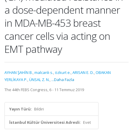
a dose-dependent manner
in MDA-MB-453 breast
cancer cells via acting on
EMT pathway
AYHAN ŞAHİN B.
,
malcanlı s.
,
özkurt e.
,
ARISAN E. D.
,
OBAKAN
YERLİKAYA P.
,
ÜNSAL Z. N.
,
...Daha Fazla
The 44th FEBS Congress, 6 - 11 Temmuz 2019
Yayın Türü:
Bildiri
İstanbul Kültür Üniversitesi Adresli:
Evet