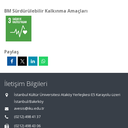
BM Sürdürülebilir Kalkınma Amaçları
Paylaş
İletişim Bilgileri
İstanbul Kültür Üniversitesi Ataköy Yerleşkesi E5 Karayolu üzeri
İstanbul/Bakırköy
avesis@iku.edu.tr
(0212) 498 41 37
(0212) 498 43 06