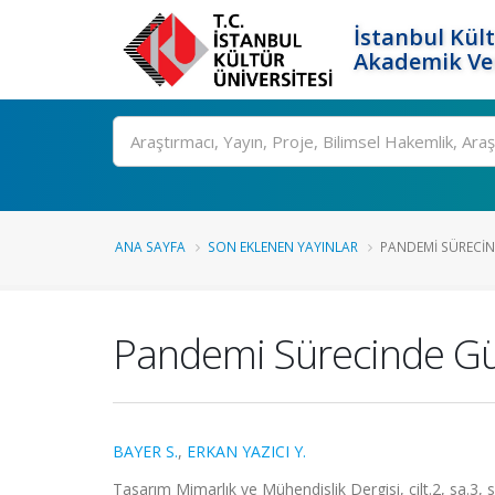
İstanbul Kült
Akademik Ver
Ara
ANA SAYFA
SON EKLENEN YAYINLAR
PANDEMI SÜRECIND
Pandemi Sürecinde Gün 
BAYER S.
,
ERKAN YAZICI Y.
Tasarım Mimarlık ve Mühendislik Dergisi, cilt.2, sa.3,