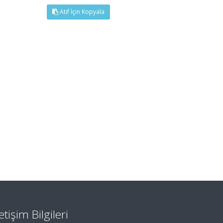
Atıf İçin Kopyala
letişim Bilgileri