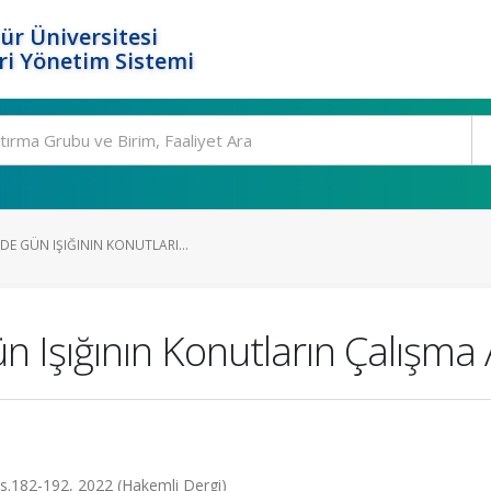
ür Üniversitesi
i Yönetim Sistemi
E GÜN IŞIĞININ KONUTLARI...
Işığının Konutların Çalışma A
 ss.182-192, 2022 (Hakemli Dergi)