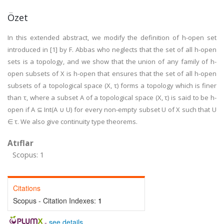
Özet
In this extended abstract, we modify the definition of h-open set
introduced in [1] by F. Abbas who neglects that the set of all h-open
sets is a topology, and we show that the union of any family of h-
open subsets of X is h-open that ensures that the set of all h-open
subsets of a topological space (X, τ) forms a topology which is finer
than τ, where a subset A of a topological space (X, τ) is said to be h-
open if A ⊆ Int(A ∪ U) for every non-empty subset U of X such that U
∈ τ. We also give continuity type theorems.
Atıflar
Scopus: 1
Citations
Scopus - Citation Indexes:
1
-
see details