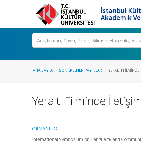
İstanbul Kült
Akademik Ver
Ara
ANA SAYFA
SON EKLENEN YAYINLAR
YERALTI FILMINDE 
Yeraltı Filminde İletiş
ORMANLI O.
International Symposium on Language and Communicati