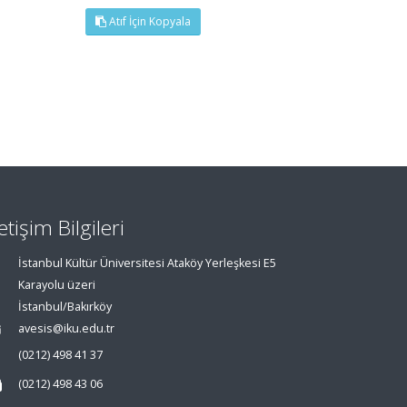
Atıf İçin Kopyala
letişim Bilgileri
İstanbul Kültür Üniversitesi Ataköy Yerleşkesi E5
Karayolu üzeri
İstanbul/Bakırköy
avesis@iku.edu.tr
(0212) 498 41 37
(0212) 498 43 06