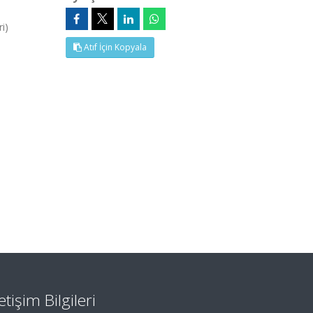
i)
Atıf İçin Kopyala
letişim Bilgileri