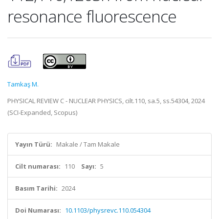
resonance fluorescence
Tamkaş M.
PHYSICAL REVIEW C - NUCLEAR PHYSICS, cilt.110, sa.5, ss.54304, 2024
(SCI-Expanded, Scopus)
Yayın Türü:
Makale / Tam Makale
Cilt numarası:
110
Sayı:
5
Basım Tarihi:
2024
Doi Numarası:
10.1103/physrevc.110.054304