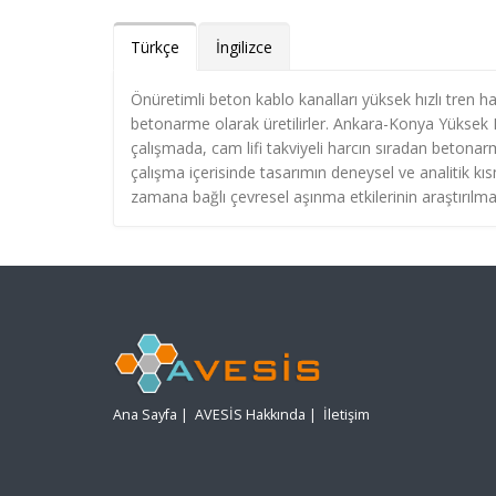
Türkçe
İngilizce
Önüretimli beton kablo kanalları yüksek hızlı tren hatl
betonarme olarak üretilirler. Ankara-Konya Yüksek Hı
çalışmada, cam lifi takviyeli harcın sıradan betonarm
çalışma içerisinde tasarımın deneysel ve analitik kısm
zamana bağlı çevresel aşınma etkilerinin araştırılm
Ana Sayfa
|
AVESİS Hakkında
|
İletişim