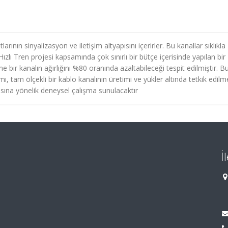
arının sinyalizasyon ve iletişim altyapısını içerirler. Bu kanallar sıklıkla
zlı Tren projesi kapsamında çok sınırlı bir bütçe içerisinde yapılan bir
e bir kanalın ağırlığını %80 oranında azaltabileceği tespit edilmiştir. B
ı, tam ölçekli bir kablo kanalının üretimi ve yükler altında tetkik edilme
asına yönelik deneysel çalışma sunulacaktır
İ