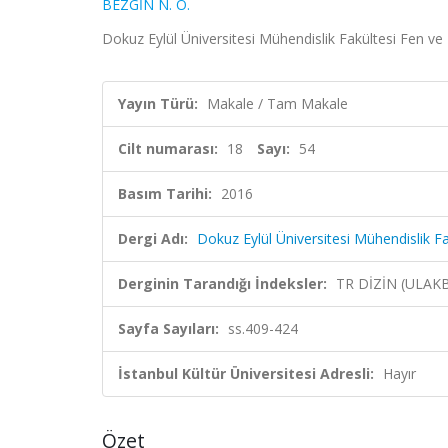
BEZGİN N. Ö.
Dokuz Eylül Üniversitesi Mühendislik Fakültesi Fen ve 
Yayın Türü:
Makale / Tam Makale
Cilt numarası:
18
Sayı:
54
Basım Tarihi:
2016
Dergi Adı:
Dokuz Eylül Üniversitesi Mühendislik F
Derginin Tarandığı İndeksler:
TR DİZİN (ULAK
Sayfa Sayıları:
ss.409-424
İstanbul Kültür Üniversitesi Adresli:
Hayır
Özet