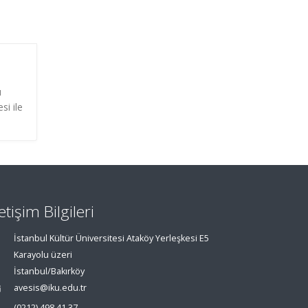
u
si ile
letişim Bilgileri
İstanbul Kültür Üniversitesi Ataköy Yerleşkesi E5
Karayolu üzeri
İstanbul/Bakırköy
avesis@iku.edu.tr
(0212) 498 41 37