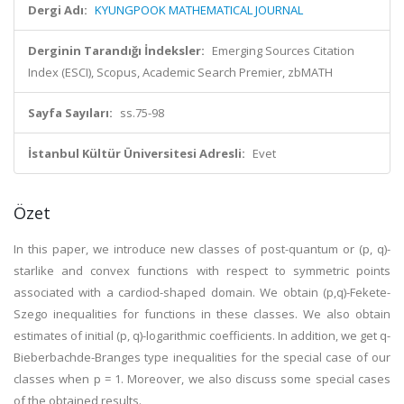
Dergi Adı:
KYUNGPOOK MATHEMATICAL JOURNAL
Derginin Tarandığı İndeksler:
Emerging Sources Citation
Index (ESCI), Scopus, Academic Search Premier, zbMATH
Sayfa Sayıları:
ss.75-98
İstanbul Kültür Üniversitesi Adresli:
Evet
Özet
In this paper, we introduce new classes of post-quantum or (p, q)-
starlike and convex functions with respect to symmetric points
associated with a cardiod-shaped domain. We obtain (p,q)-Fekete-
Szego inequalities for functions in these classes. We also obtain
estimates of initial (p, q)-logarithmic coefficients. In addition, we get q-
Bieberbachde-Branges type inequalities for the special case of our
classes when p = 1. Moreover, we also discuss some special cases
of the obtained results.