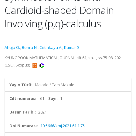
Cardioid-shaped Domain
Involving (p,q)-calculus
Ahuja O.
,
Bohra N.
,
Cetinkaya A.
,
Kumar S.
KYUNGPOOK MATHEMATICAL JOURNAL, cilt.61, sa.1, ss.75-98, 2021
(ESCI, Scopus)
Yayın Türü:
Makale / Tam Makale
Cilt numarası:
61
Sayı:
1
Basım Tarihi:
2021
Doi Numarası:
10.5666/kmj.2021.61.1.75