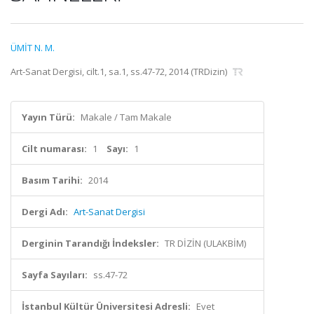
ÜMİT N. M.
Art-Sanat Dergisi, cilt.1, sa.1, ss.47-72, 2014 (TRDizin)
Yayın Türü:
Makale / Tam Makale
Cilt numarası:
1
Sayı:
1
Basım Tarihi:
2014
Dergi Adı:
Art-Sanat Dergisi
Derginin Tarandığı İndeksler:
TR DİZİN (ULAKBİM)
Sayfa Sayıları:
ss.47-72
İstanbul Kültür Üniversitesi Adresli:
Evet