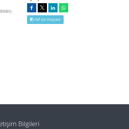
ldiri)
Atıf İçin Kopyala
letişim Bilgileri