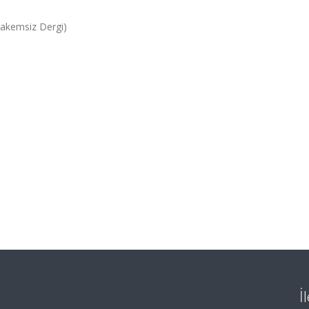
Hakemsiz Dergi)
İ