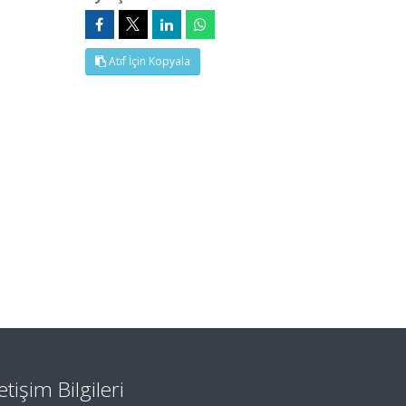
Atıf İçin Kopyala
letişim Bilgileri