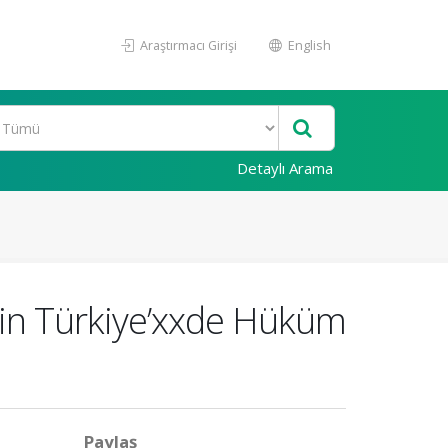
Araştırmacı Girişi
English
Detaylı Arama
nin Türkiye’xxde Hüküm
Paylaş