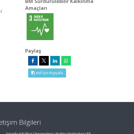
BM Sürdürülebilir Kalkınma
Amaçları
of
Paylaş
Atıf İçin Kopyala
letişim Bilgileri
İstanbul Kültür Üniversitesi Ataköy Yerleşkesi E5