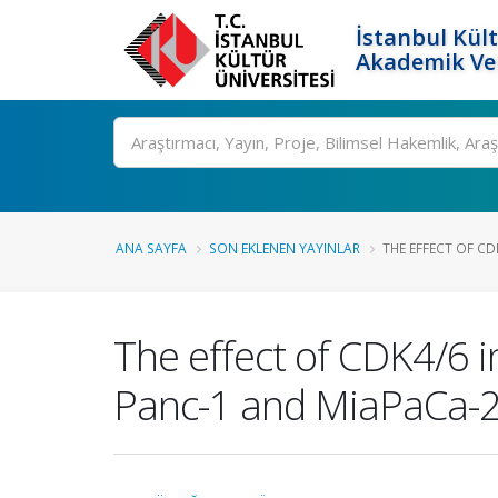
İstanbul Kült
Akademik Ver
Ara
ANA SAYFA
SON EKLENEN YAYINLAR
THE EFFECT OF CD
The effect of CDK4/6 i
Panc-1 and MiaPaCa-2 