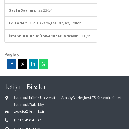
Sayfa Sayıları:
ss.23-34
Editörler:
Yıldız Aksoy,Efe Duyan, Editör
İstanbul Kültür Üniversitesi Adresli:
Hayır
Paylaş
İletişim Bilgileri
İstanbul Kültür Üniversitesi Ataköy Yerleşkesi E5 Karayolu üzeri
İstanbul/Bakırköy
avesis@iku.edu.tr
(0212) 498 41 37