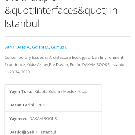
&quot;Interfaces&quot; in
Istanbul
Sarı T.
,
Aras A.
,
Golabi M.
,
Gümüş İ.
Contemporary Issues in Architecture Ecology, Urban Environment,
Experience, Yıldız Aksoy,Efe Duyan, Editör, DAKAM BOOKS, İstanbul,
ss.23-34, 2020
Yayın Türü:
Kitapta Bölüm / Mesleki Kitap
Basım Tarihi:
2020
Yayınevi:
DAKAM BOOKS
Basıldığı Şehir:
İstanbul