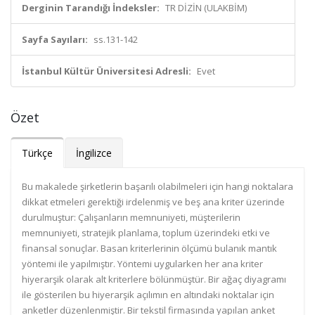
Derginin Tarandığı İndeksler:
TR DİZİN (ULAKBİM)
Sayfa Sayıları:
ss.131-142
İstanbul Kültür Üniversitesi Adresli:
Evet
Özet
Türkçe
İngilizce
Bu makalede şirketlerin başarılı olabilmeleri için hangi noktalara
dikkat etmeleri gerektiği irdelenmiş ve beş ana kriter üzerinde
durulmuştur: Çalışanların memnuniyeti, müşterilerin
memnuniyeti, stratejik planlama, toplum üzerindeki etki ve
finansal sonuçlar. Basan kriterlerinin ölçümü bulanık mantık
yöntemi ile yapılmıştır. Yöntemi uygularken her ana kriter
hiyerarşik olarak alt kriterlere bölünmüştür. Bir ağaç diyagramı
ile gösterilen bu hiyerarşik açılımın en altındaki noktalar için
anketler düzenlenmiştir. Bir tekstil firmasında yapılan anket