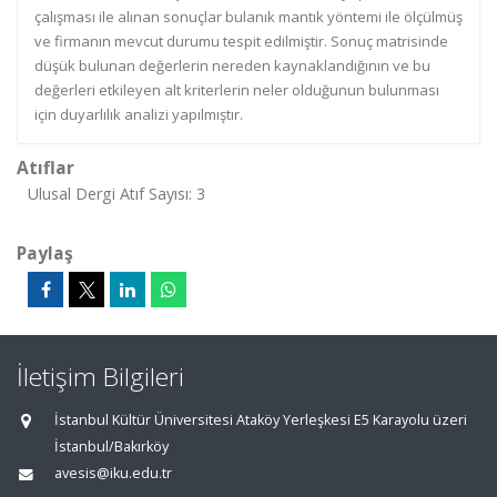
çalışması ile alınan sonuçlar bulanık mantık yöntemi ile ölçülmüş
ve firmanın mevcut durumu tespit edilmiştir. Sonuç matrisinde
düşük bulunan değerlerin nereden kaynaklandığının ve bu
değerleri etkileyen alt kriterlerin neler olduğunun bulunması
için duyarlılık analizi yapılmıştır.
Atıflar
Ulusal Dergi Atıf Sayısı: 3
Paylaş
İletişim Bilgileri
İstanbul Kültür Üniversitesi Ataköy Yerleşkesi E5 Karayolu üzeri
İstanbul/Bakırköy
avesis@iku.edu.tr