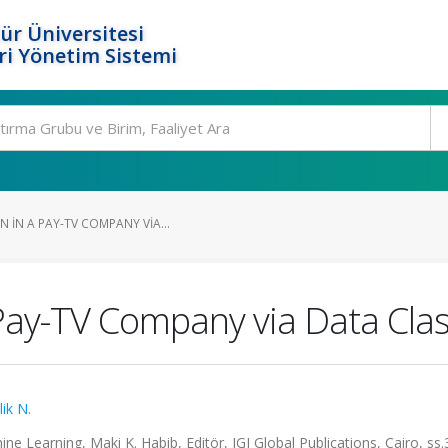
ür Üniversitesi
i Yönetim Sistemi
 IN A PAY-TV COMPANY VIA...
Pay-TV Company via Data Class
ik N.
hine Learning, Maki K. Habib, Editör, IGI Global Publications, Cairo, ss