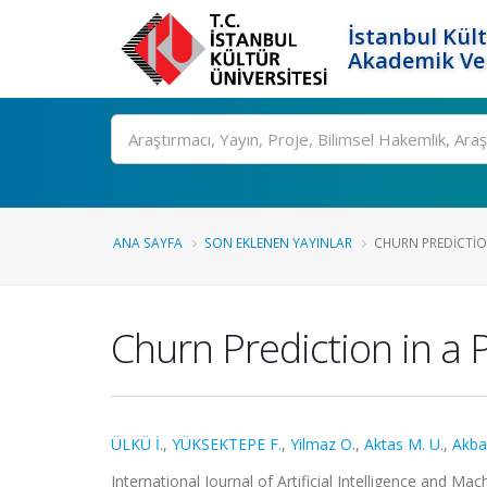
İstanbul Kült
Akademik Ver
Ara
ANA SAYFA
SON EKLENEN YAYINLAR
CHURN PREDICTION
Churn Prediction in a 
ÜLKÜ İ.
,
YÜKSEKTEPE F.
,
Yilmaz O.
,
Aktas M. U.
,
Akbal
International Journal of Artificial Intelligence and Mac