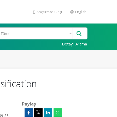
Araştırmacı Girişi
English
Detaylı Arama
ification
Paylaş
.39-53,