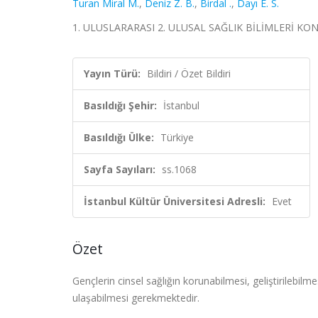
Turan Miral M.
,
Deniz Z. B.
,
Birdal .
,
Dayı E. S.
1. ULUSLARARASI 2. ULUSAL SAĞLIK BİLİMLERİ KONGRESİ
Yayın Türü:
Bildiri / Özet Bildiri
Basıldığı Şehir:
İstanbul
Basıldığı Ülke:
Türkiye
Sayfa Sayıları:
ss.1068
İstanbul Kültür Üniversitesi Adresli:
Evet
Özet
Gençlerin cinsel sağlığın korunabilmesi, geliştirilebilmesi
ulaşabilmesi gerekmektedir.