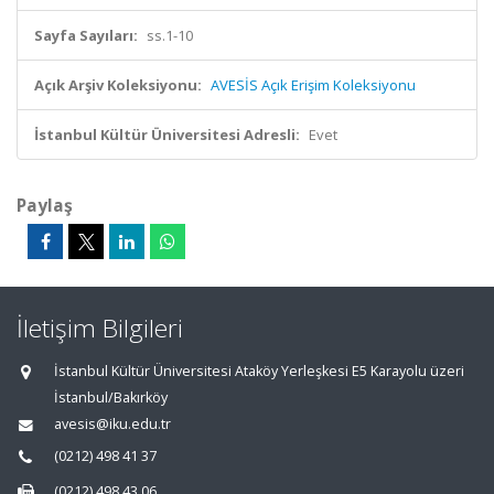
Sayfa Sayıları:
ss.1-10
Açık Arşiv Koleksiyonu:
AVESİS Açık Erişim Koleksiyonu
İstanbul Kültür Üniversitesi Adresli:
Evet
Paylaş
İletişim Bilgileri
İstanbul Kültür Üniversitesi Ataköy Yerleşkesi E5 Karayolu üzeri
İstanbul/Bakırköy
avesis@iku.edu.tr
(0212) 498 41 37
(0212) 498 43 06