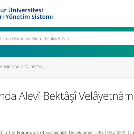
ür Üniversitesi
i Yönetim Sistemi
I IŞIĞINDA ALEVÎ-BEKTÂŞ...
ında Alevî-Bektâşî Velâyetnâm
Within The Framework of Sustainable Development (RUDESU2023), Gir