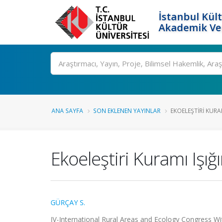
İstanbul Kült
Akademik Ver
Ara
ANA SAYFA
SON EKLENEN YAYINLAR
EKOELEŞTIRI KURAM
Ekoeleştiri Kuramı Işığ
GÜRÇAY S.
IV-International Rural Areas and Ecology Congress 