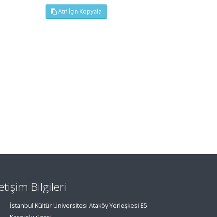
Atıf İçin Kopyala
letişim Bilgileri
İstanbul Kültür Üniversitesi Ataköy Yerleşkesi E5