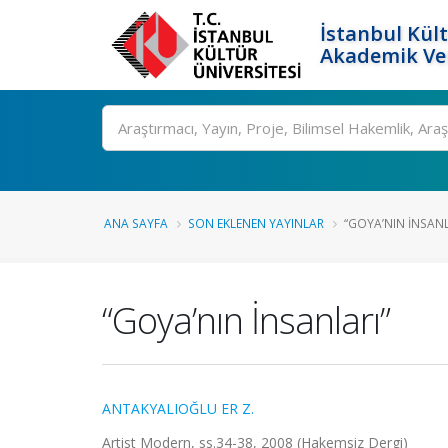
İstanbul Kült
Akademik Ver
Ara
ANA SAYFA
SON EKLENEN YAYINLAR
“GOYA’NIN İNSANL
“Goya’nın İnsanları”
ANTAKYALIOĞLU ER Z.
Artist Modern, ss.34-38, 2008 (Hakemsiz Dergi)