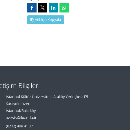
Atıf İçin Kopyala
letişim Bilgileri
İstanbul Kültür Üniversitesi Ataköy Yerleşkesi E5
Karayolu üzeri
İstanbul/Bakırköy
avesis@iku.edu.tr
(0212) 498 41 37