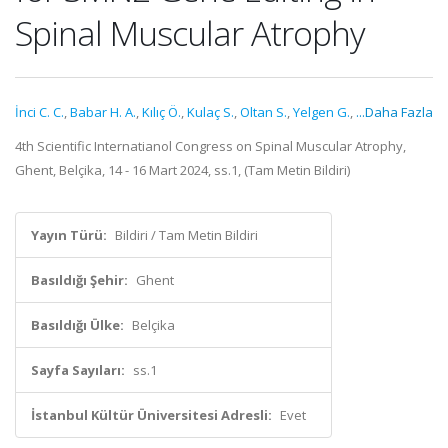
Spinal Muscular Atrophy
İnci C. C.
,
Babar H. A.
,
Kılıç Ö.
,
Kulaç S.
,
Oltan S.
,
Yelgen G.
,
...Daha Fazla
4th Scientific Internatianol Congress on Spinal Muscular Atrophy,
Ghent, Belçika, 14 - 16 Mart 2024, ss.1, (Tam Metin Bildiri)
Yayın Türü:
Bildiri / Tam Metin Bildiri
Basıldığı Şehir:
Ghent
Basıldığı Ülke:
Belçika
Sayfa Sayıları:
ss.1
İstanbul Kültür Üniversitesi Adresli:
Evet